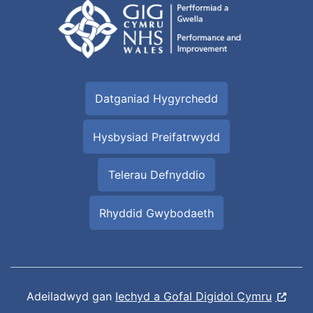
Datganiad Hygyrchedd
Hysbysiad Preifatrwydd
Telerau Defnyddio
Rhyddid Gwybodaeth
Adeiladwyd gan
Iechyd a Gofal Digidol Cymru