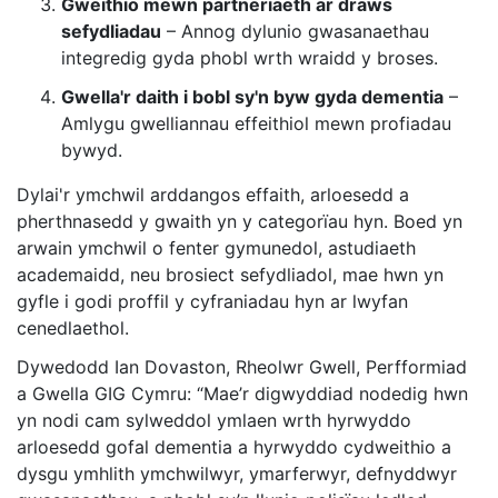
Gweithio mewn partneriaeth ar draws
sefydliadau
– Annog dylunio gwasanaethau
integredig gyda phobl wrth wraidd y broses.
Gwella'r daith i bobl sy'n byw gyda dementia
–
Amlygu gwelliannau effeithiol mewn profiadau
bywyd.
Dylai'r ymchwil arddangos effaith, arloesedd a
pherthnasedd y gwaith yn y categorïau hyn. Boed yn
arwain ymchwil o fenter gymunedol, astudiaeth
academaidd, neu brosiect sefydliadol, mae hwn yn
gyfle i godi proffil y cyfraniadau hyn ar lwyfan
cenedlaethol.
Dywedodd Ian Dovaston, Rheolwr Gwell, Perfformiad
a Gwella GIG Cymru: “Mae’r digwyddiad nodedig hwn
yn nodi cam sylweddol ymlaen wrth hyrwyddo
arloesedd gofal dementia a hyrwyddo cydweithio a
dysgu ymhlith ymchwilwyr, ymarferwyr, defnyddwyr