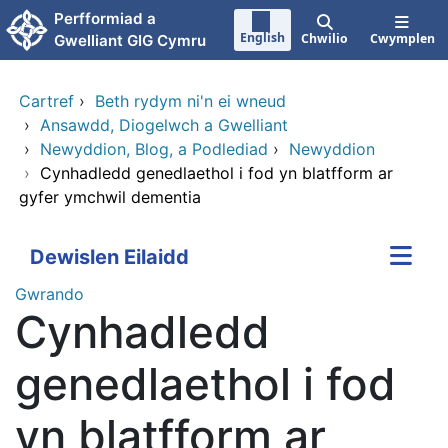
Neidio i'r prif gynnwy
Perfformiad a
English
Chwilio
Cwymplen
Gwelliant GIG Cymru
Cartref
›
Beth rydym ni'n ei wneud
›
Ansawdd, Diogelwch a Gwelliant
›
Newyddion, Blog, a Podlediad
›
Newyddion
›
Cynhadledd genedlaethol i fod yn blatfform ar
gyfer ymchwil dementia
Dewislen Eilaidd
Gwrando
Cynhadledd
genedlaethol i fod
yn blatfform ar