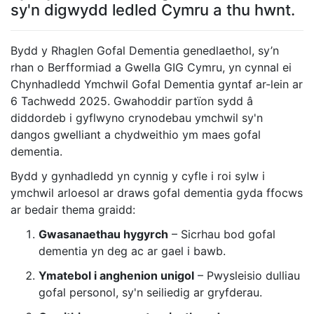
sy'n digwydd ledled Cymru a thu hwnt.
Bydd y Rhaglen Gofal Dementia genedlaethol, sy’n
rhan o Berfformiad a Gwella GIG Cymru, yn cynnal ei
Chynhadledd Ymchwil Gofal Dementia gyntaf ar-lein ar
6 Tachwedd 2025. Gwahoddir partïon sydd â
diddordeb i gyflwyno crynodebau ymchwil sy'n
dangos gwelliant a chydweithio ym maes gofal
dementia.
Bydd y gynhadledd yn cynnig y cyfle i roi sylw i
ymchwil arloesol ar draws gofal dementia gyda ffocws
ar bedair thema graidd:
Gwasanaethau hygyrch
– Sicrhau bod gofal
dementia yn deg ac ar gael i bawb.
Ymatebol i anghenion unigol
– Pwysleisio dulliau
gofal personol, sy'n seiliedig ar gryfderau.