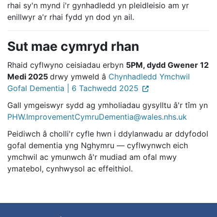
rhai sy'n mynd i'r gynhadledd yn pleidleisio am yr
enillwyr a'r rhai fydd yn dod yn ail.
Sut mae cymryd rhan
Rhaid cyflwyno ceisiadau erbyn
5PM, dydd Gwener 12
Medi 2025
drwy ymweld â
Chynhadledd Ymchwil
Gofal Dementia | 6 Tachwedd 2025
Gall ymgeiswyr sydd ag ymholiadau gysylltu â'r tîm yn
PHW.ImprovementCymruDementia@wales.nhs.uk
Peidiwch â cholli'r cyfle hwn i ddylanwadu ar ddyfodol
gofal dementia yng Nghymru — cyflwynwch eich
ymchwil ac ymunwch â'r mudiad am ofal mwy
ymatebol, cynhwysol ac effeithiol.