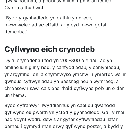
gwasanaethau, a phobl sy’n llunio polisïau ledled
Cymru a thu hwnt.
“Bydd y gynhadledd yn dathlu ymdrech,
mewnwelediad ac effaith ar y cyd mewn gofal
dementia.”
Cyflwyno eich crynodeb
Dylai crynodebau fod yn 200–300 o eiriau, ac yn
amlinellu'n glir y nod, y canfyddiadau, y canlyniadau,
yr argymhellion, a chymhwyso ymchwil i ymarfer. Gellir
gwneud cyflwyniadau yn Saesneg neu'n Gymraeg, a
chroesewir sawl cais ond rhaid cyflwyno pob un o dan
un thema.
Bydd cyfranwyr llwyddiannus yn cael eu gwahodd i
gyflwyno eu gwaith yn ystod y gynhadledd. Gall y rhai
nad ydynt wedi’u dewis ar gyfer cyflwyniadau llafar
barhau i gymryd rhan drwy gyflwyno poster, a bydd y