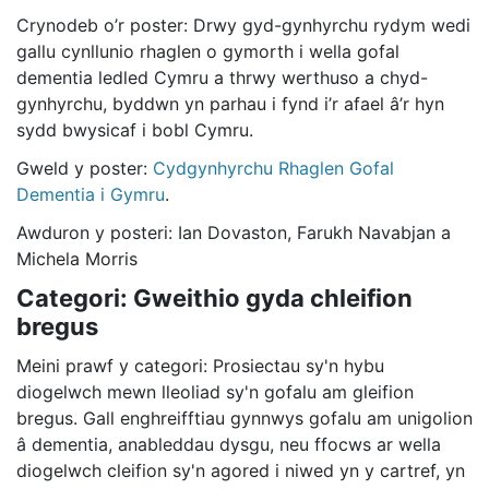
Crynodeb o’r poster: Drwy gyd-gynhyrchu rydym wedi
gallu cynllunio rhaglen o gymorth i wella gofal
dementia ledled Cymru a thrwy werthuso a chyd-
gynhyrchu, byddwn yn parhau i fynd i’r afael â’r hyn
sydd bwysicaf i bobl Cymru.
Gweld y poster:
Cydgynhyrchu Rhaglen Gofal
Dementia i Gymru
.
Awduron y posteri: Ian Dovaston, Farukh Navabjan a
Michela Morris
Categori: Gweithio gyda chleifion
bregus
Meini prawf y categori: Prosiectau sy'n hybu
diogelwch mewn lleoliad sy'n gofalu am gleifion
bregus. Gall enghreifftiau gynnwys gofalu am unigolion
â dementia, anableddau dysgu, neu ffocws ar wella
diogelwch cleifion sy'n agored i niwed yn y cartref, yn