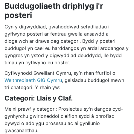
Buddugoliaeth driphlyg i'r
posteri
Cyn y digwyddiad, gwahoddwyd sefydliadau i
gyflwyno posteri ar fentrau gwella ansawdd a
diogelwch ar draws deg categori. Bydd y posteri
buddugol yn cael eu harddangos yn ardal arddangos y
gyngres yn ystod y digwyddiad deuddydd, lle bydd
timau yn cyflwyno eu poster.
Cyflwynodd Gwelliant Cymru, sy’n rhan ffurfiol o
Weithrediaeth GIG Cymru
, geisiadau buddugol mewn
tri chategori. Y rhain yw:
Categori: Llais y Claf.
Meini prawf y categori: Prosiectau sy'n dangos cyd-
gynhyrchu gwirioneddol cleifion sydd â phrofiad
bywyd o adolygu prosesau ac ailgynllunio
gwasanaethau.