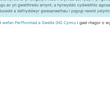
gu ac yn gweithredu arnynt, a hyrwyddo cydweithio agosa
luoedd a defnyddwyr gwasanaethau i ysgogi newid ystyrlo
i
wefan Perfformiad a Gwella GIG Cymru
i gael rhagor o 