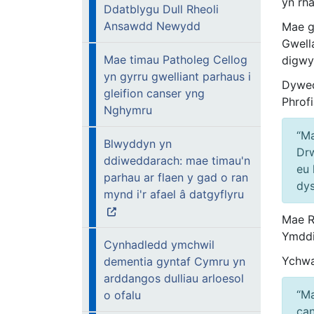
yn rh
Ddatblygu Dull Rheoli
Ansawdd Newydd
Mae g
Gwell
Mae timau Patholeg Cellog
digwy
yn gyrru gwelliant parhaus i
Dywed
gleifion canser yng
Phrof
Nghymru
“Ma
Blwyddyn yn
Drw
ddiweddarach: mae timau'n
eu 
parhau ar flaen y gad o ran
dys
mynd i'r afael â datgyflyru
Mae R
Ymddi
Cynhadledd ymchwil
Ychwa
dementia gyntaf Cymru yn
arddangos dulliau arloesol
“Ma
o ofalu
can