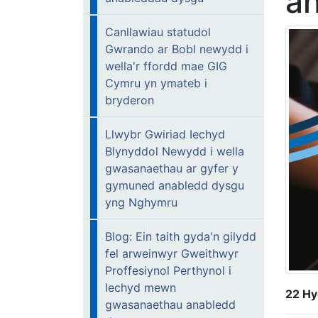
a
Canllawiau statudol
Gwrando ar Bobl newydd i
wella'r ffordd mae GIG
Cymru yn ymateb i
bryderon
Llwybr Gwiriad Iechyd
Blynyddol Newydd i wella
gwasanaethau ar gyfer y
gymuned anabledd dysgu
yng Nghymru
Blog: Ein taith gyda'n gilydd
fel arweinwyr Gweithwyr
Proffesiynol Perthynol i
Iechyd mewn
22 Hy
gwasanaethau anabledd