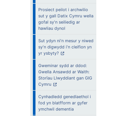
Prosiect peilot i archwilio
sut y gall Datix Cymru wella
gofal sy'n seiliedig ar
hawliau dynol
Sut ydyn ni'n mesur y niwed
sy'n digwydd i'n cleifion yn
yr ysbyty?
Gweminar sydd ar ddod:
Gwella Ansawdd ar Waith:
Storïau Llwyddiant gan GIG
Cymru
Cynhadledd genedlaethol i
fod yn blatfform ar gyfer
ymchwil dementia