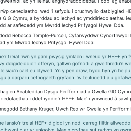
agweithiol, ac yn lleihau anghydraddoldebau i bobl ag ana
rŵp cenedlaethol wedi'i sefydlu i oruchwylio datblygiad H
a GIG Cymru, a byrddau ac iechyd ac ymddiriedolaethau iec
dd ar safleoedd ym Mwrdd Iechyd Prifysgol Hywel Dda.
odd Rebecca Temple-Purcell, Cyfarwyddwr Cynorthwyol Ny
iad ym Mwrdd Iechyd Prifysgol Hywel Dda:
e’r treial hwn yn gam pwysig ymlaen i wneud yr HEF+ yn f
y ddigideiddio’r offeryn, gallwn gofnodi a gweithredu’n we
lleisiau’n cael eu clywed. Yn y pen draw, bydd hyn yn helpu
gu a darparu cefnogaeth gryfach i'w teuluoedd a'u gofalwy
haglen Anableddau Dysgu Perfformiad a Gwella GIG Cymru
riedolaethau i ddefnyddio'r HEF+. Mae'n ymwneud â sawl p
negodd Bethany Kruger, Uwch Reolwr Gwella yn Perfformi
e lansio’r treial HEF+ digidol yn nodi carreg filltir allwedd
olbwyntio ar yr unigolyn. Mae'n cryfhau sut rydym yn gwr