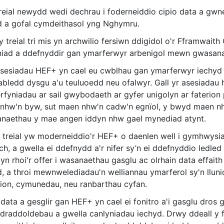
reial newydd wedi dechrau i foderneiddio cipio data a g
d a gofal cymdeithasol yng Nghymru.
y treial tri mis yn archwilio fersiwn ddigidol o'r Fframwa
niad a ddefnyddir gan ymarferwyr arbenigol mewn gwasan
sesiadau HEF+ yn cael eu cwblhau gan ymarferwyr iechyd
abledd dysgu a'u teuluoedd neu ofalwyr. Gall yr asesiadau h
fyniadau ar sail gwybodaeth ar gyfer unigolyn ar faterion 
nhw'n byw, sut maen nhw'n cadw'n egnïol, y bwyd maen nhw
naethau y mae angen iddyn nhw gael mynediad atynt.
 treial yw moderneiddio'r HEF+ o daenlen well i gymhwysia
h, a gwella ei ddefnydd a'r nifer sy’n ei ddefnyddio ledle
yn rhoi'r offer i wasanaethau gasglu ac olrhain data effait
d, a throi mewnwelediadau'n welliannau ymarferol sy'n llun
lion, cymunedau, neu ranbarthau cyfan.
data a gesglir gan HEF+ yn cael ei fonitro a'i gasglu dros
draddoldebau a gwella canlyniadau iechyd. Drwy ddeall y f