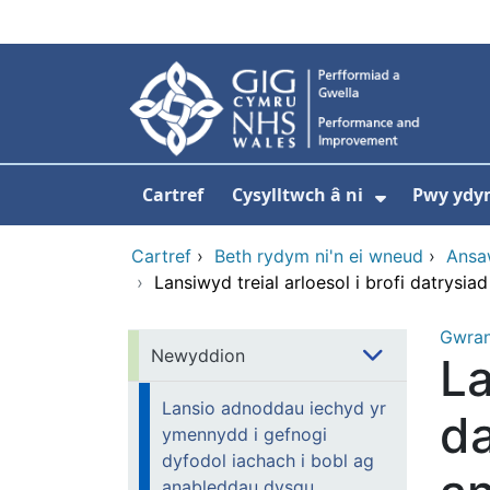
Neidio i'r prif gynnwy
Cartref
Cysylltwch â ni
Pwy ydy
Dangos is
Cartref
›
Beth rydym ni'n ei wneud
›
Ansa
›
Lansiwyd treial arloesol i brofi datrysi
Gwra
Newyddion
La
Lansio adnoddau iechyd yr
da
ymennydd i gefnogi
dyfodol iachach i bobl ag
anableddau dysgu