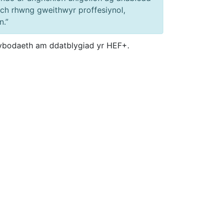
ch rhwng gweithwyr proffesiynol,
n.”
wybodaeth am ddatblygiad yr HEF+.