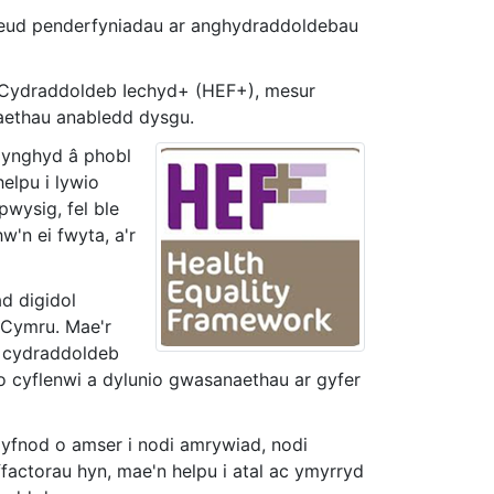
wneud penderfyniadau ar anghydraddoldebau
ith Cydraddoldeb Iechyd+ (HEF+), mesur
aethau anabledd dysgu.
 ynghyd â phobl
elpu i lywio
pwysig, fel ble
'n ei fwyta, a'r
d digidol
d Cymru. Mae'r
h cydraddoldeb
io cyflenwi a dylunio gwasanaethau ar gyfer
 gyfnod o amser i nodi amrywiad, nodi
factorau hyn, mae'n helpu i atal ac ymyrryd