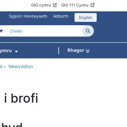
GIG cymru
GIG 111 Cymru
Sgipio'r mordwyaeth
Adborth
English
Chwilio
Rhagor
Cymru
ni
slen ar gyfer Beth rydym ni'n ei wneud
Dangos isddewislen ar gyfer Gwobrau
ad
›
Newyddion
i brofi