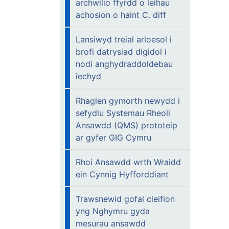
archwilio ffyrdd o leihau
achosion o haint C. diff
Lansiwyd treial arloesol i
brofi datrysiad digidol i
nodi anghydraddoldebau
iechyd
Rhaglen gymorth newydd i
sefydlu Systemau Rheoli
Ansawdd (QMS) prototeip
ar gyfer GIG Cymru
Rhoi Ansawdd wrth Wraidd
ein Cynnig Hyfforddiant
Trawsnewid gofal cleifion
yng Nghymru gyda
mesurau ansawdd