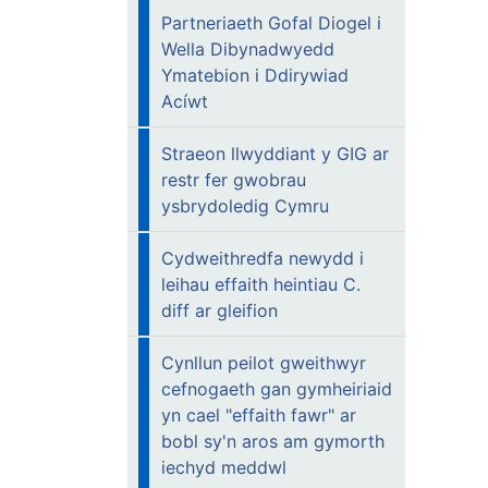
Partneriaeth Gofal Diogel i
Wella Dibynadwyedd
Ymatebion i Ddirywiad
Acíwt
Straeon llwyddiant y GIG ar
restr fer gwobrau
ysbrydoledig Cymru
Cydweithredfa newydd i
leihau effaith heintiau C.
diff ar gleifion
Cynllun peilot gweithwyr
cefnogaeth gan gymheiriaid
yn cael "effaith fawr" ar
bobl sy'n aros am gymorth
iechyd meddwl