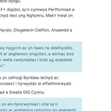
bledd dysgu.
EF+ digidol, sy’n cynnwys Perfformiad a
hyd lleol yng Nghymru. Mae'r treial yn
rsio, Diogelwch Cleifion, Ansawdd a
wy hygyrch ac yn haws i’w ddefnyddio.
ll ar anghenion unigolion, a sicrhau bod
 i wella canlyniadau i bobl ag anabledd
r.”
 yn cefnogi Byrddau Iechyd ac
rosiect i hyrwyddo ei effeithiolrwydd.
ad a Gwella GIG Cymru:
ol yn ein hymrwymiad i ofal sy’n
ando ar anghenion unigolion ag anabledd