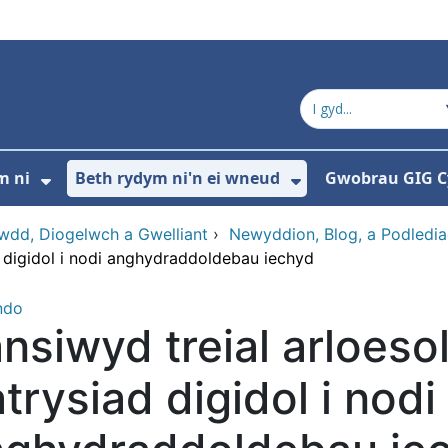
m ni
Beth rydym ni'n ei wneud
Gwobrau GIG 
ddewislen ar gyfer Cysylltwch â ni
Dangos isddewislen ar gyfer Pwy ydym 
Dangos isddewi
wdd, Diogelwch a Gwelliant
›
Newyddion, Blog, a Podledi
ad digidol i nodi anghydraddoldebau iechyd
ndo
nsiwyd treial arloesol 
trysiad digidol i nodi