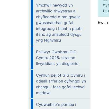
dys
Ymchwil newydd yn
teu
archwilio rhwystrau a
chyfleoedd o ran gwella
Ewch 
gwasanaethau gofal
integredig i blant a phobl
ifanc ag anabledd dysgu
yng Nghymru
Enillwyr Gwobrau GIG
Cymru 2025: straeon
llwyddiant yn disgleirio
Cynllun peilot GIG Cymru i
ddeall arferion cyfyngol yn
ehangu i faes gofal iechyd
meddwl
Cydweithio'n parhau i