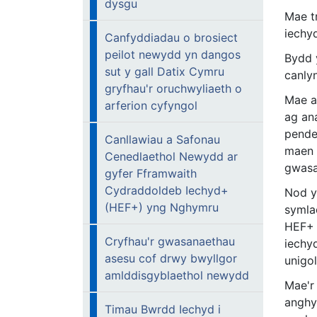
dysgu
Mae t
iechy
Canfyddiadau o brosiect
peilot newydd yn dangos
Bydd 
sut y gall Datix Cymru
canly
gryfhau'r oruchwyliaeth o
Mae a
arferion cyfyngol
ag an
pender
Canllawiau a Safonau
maen 
Cenedlaethol Newydd ar
gwasa
gyfer Fframwaith
Cydraddoldeb Iechyd+
Nod y
(HEF+) yng Nghymru
symlac
HEF+ 
Cryfhau'r gwasanaethau
iechy
asesu cof drwy bwyllgor
unigo
amlddisgyblaethol newydd
Mae'r 
anghy
Timau Bwrdd Iechyd i