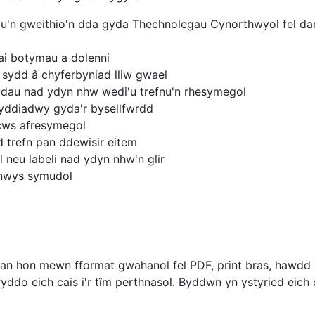
nau'n gweithio'n dda gyda Thechnolegau Cynorthwyol fel dar
ai botymau a dolenni
 sydd â chyferbyniad lliw gwael
dau nad ydyn nhw wedi'u trefnu'n rhesymegol
yddiadwy gyda'r bysellfwrdd
cws afresymegol
 trefn pan ddewisir eitem
 neu labeli nad ydyn nhw'n glir
ynnwys symudol
 hon mewn fformat gwahanol fel PDF, print bras, hawdd ei
do eich cais i'r tîm perthnasol. Byddwn yn ystyried eich 