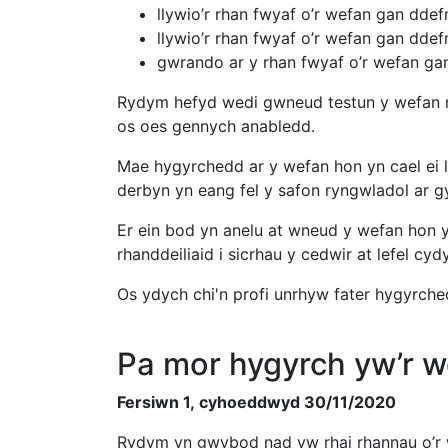
llywio’r rhan fwyaf o’r wefan gan dde
llywio’r rhan fwyaf o’r wefan gan dd
gwrando ar y rhan fwyaf o’r wefan ga
Rydym hefyd wedi gwneud testun y wefan m
os oes gennych anabledd.
Mae hygyrchedd ar y wefan hon yn cael ei 
derbyn yn eang fel y safon ryngwladol ar g
Er ein bod yn anelu at wneud y wefan hon y
rhanddeiliaid i sicrhau y cedwir at lefel cydy
Os ydych chi'n profi unrhyw fater hygyrch
Pa mor hygyrch yw’r 
Fersiwn 1, cyhoeddwyd 30/11/2020
Rydym yn gwybod nad yw rhai rhannau o’r