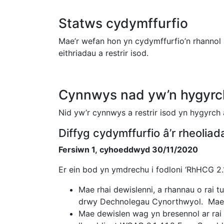
Statws cydymffurfio
Mae’r wefan hon yn cydymffurfio’n rhannol
eithriadau a restrir isod.
Cynnwys nad yw’n hygyrc
Nid yw’r cynnwys a restrir isod yn hygyrc
Diffyg cydymffurfio â’r rheoli
Fersiwn 1, cyhoeddwyd 30/11/2020
Er ein bod yn ymdrechu i fodloni ‘RhHCG 2
Mae rhai dewislenni, a rhannau o rai 
drwy Dechnolegau Cynorthwyol. Mae h
Mae dewislen wag yn bresennol ar rai