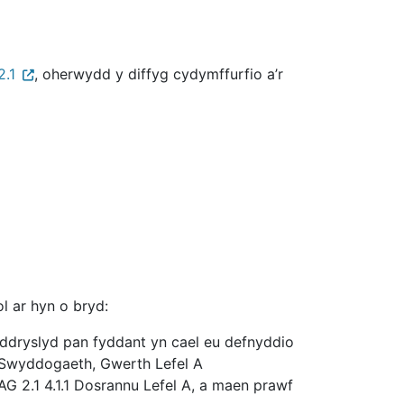
2.1
, oherwydd y diffyg cydymffurfio a’r
l ar hyn o bryd:
 ddryslyd pan fyddant yn cael eu defnyddio
 Swyddogaeth, Gwerth Lefel A
 2.1 4.1.1 Dosrannu Lefel A, a maen prawf