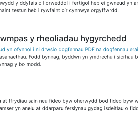
wydd y ddyfais o llorweddol i fertigol heb ei gwneud yn 
int testun heb i rywfaint o’r cynnwys orgyffwrdd.
wmpas y rheoliadau hygyrchedd
ud yn ofynnol i ni drwsio dogfennau PDF na dogfennau er
wasanaethau. Fodd bynnag, byddwn yn ymdrechu i sicrhau
ynnag y bo modd.
at ffrydiau sain neu fideo byw oherwydd bod fideo byw w
mser yn anelu at ddarparu fersiynau gydag isdeitlau o fid