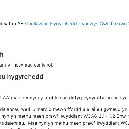
 â safon AA
Canllawiau Hygyrchedd Cynnwys Gwe fersiwn 
h
h am y rhesymau canlynol.
adau hygyrchedd
.1 AA’ mae gennym y problemau diffyg cydymffurfio canlyno
tudalennau wedi'u marcio mewn ffordd a allai eu gwneud yn
yn yn methu maen prawf llwyddiant WCAG 2.1 4.1.2 Enw,
 tudalennau. Mae hyn yn methu maen prawf llwyddiant WCAG