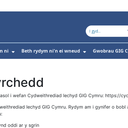
m ni
Beth rydym ni'n ei wneud
Gwobrau GIG 
ddewislen ar gyfer Cysylltwch â ni
Dangos isddewislen ar gyfer Pwy ydym 
Dangos isddewi
yrchedd
asol i wefan Cydweithrediad Iechyd GIG Cymru: https://cy
weithrediad Iechyd GIG Cymru. Rydym am i gynifer o bobl â
u:
nd oddi ar y sgrin