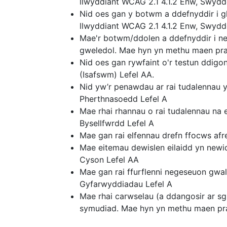
llwyddiant WCAG 2.1 4.1.2 Enw, Swydd
Nid oes gan y botwm a ddefnyddir i g
llwyddiant WCAG 2.1 4.1.2 Enw, Swydd
Mae'r botwm/ddolen a ddefnyddir i ne
gweledol. Mae hyn yn methu maen pra
Nid oes gan rywfaint o'r testun ddig
(Isafswm) Lefel AA.
Nid yw’r penawdau ar rai tudalennau 
Pherthnasoedd Lefel A
Mae rhai rhannau o rai tudalennau na 
Bysellfwrdd Lefel A
Mae gan rai elfennau drefn ffocws af
Mae eitemau dewislen eilaidd yn newi
Cyson Lefel AA
Mae gan rai ffurflenni negeseuon gwal
Gyfarwyddiadau Lefel A
Mae rhai carwselau (a ddangosir ar sg
symudiad. Mae hyn yn methu maen praw