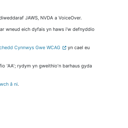
u diweddaraf JAWS, NVDA a VoiceOver.
ar wneud eich dyfais yn haws i’w defnyddio
yrchedd Cynnwys Gwe WCAG
yn cael eu
fio 'AA'; rydym yn gweithio'n barhaus gyda
twch â ni
.