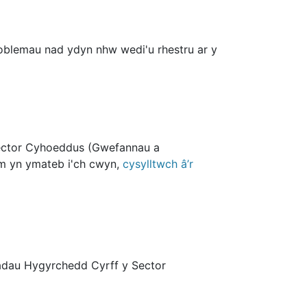
oblemau nad ydyn nhw wedi'u rhestru ar y
Sector Cyhoeddus (Gwefannau a
ym yn ymateb i'ch cwyn,
cysylltwch â’r
adau Hygyrchedd Cyrff y Sector