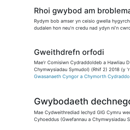
Rhoi gwybod am broblema
Rydym bob amser yn ceisio gwella hygyrch
dudalen hon neu'n credu nad ydyn ni'n cw
Gweithdrefn orfodi
Mae’r Comisiwn Cydraddoldeb a Hawliau Dy
Chymwysiadau Symudol) (Rhif 2) 2018 (y 'r
Gwasanaeth Cyngor a Chymorth Cydraddo
Gwybodaeth dechnego
Mae Cydweithrediad Iechyd GIG Cymru wedi
Cyhoeddus (Gwefannau a Chymwysiadau Sym