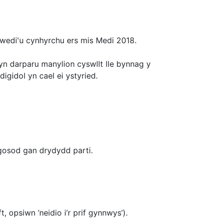
 wedi'u cynhyrchu ers mis Medi 2018.
n darparu manylion cyswllt lle bynnag y
gidol yn cael ei ystyried.
 gosod gan drydydd parti.
, opsiwn ‘neidio i’r prif gynnwys’).