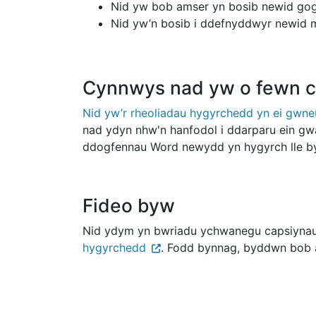
Nid yw bob amser yn bosib newid gog
Nid yw’n bosib i ddefnyddwyr newid ma
Cynnwys nad yw o fewn c
Nid yw’r rheoliadau hygyrchedd yn ei gwne
nad ydyn nhw'n hanfodol i ddarparu ein g
ddogfennau Word newydd yn hygyrch lle b
Fideo byw
Nid ydym yn bwriadu ychwanegu capsiynau 
hygyrchedd
. Fodd bynnag, byddwn bob a