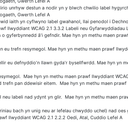
ogaeth, Gwerth Lefel A
lirio unrhyw destun a nodir yn y blwch chwilio label hygy
ogaeth, Gwerth Lefel A
wid iaith yn cyflwyno label gwahanol, llai penodol i Dech
wf llwyddiant WCAG 2.1 3.3.2 Labeli neu Gyfarwyddiadau L
on o gyferbynnedd â'i gefndir. Mae hyn yn methu maen praw
yn eu trefn resymegol. Mae hyn yn methu maen prawf llwyd
ellir eu defnyddio'n llawn gyda'r bysellfwrdd. Mae hyn yn 
resymegol. Mae hyn yn methu maen prawf llwyddiant WCAG 
d trefn pan ddewisir eitem. Mae hyn yn methu maen prawf
l neu labeli nad ydynt yn glir. Mae hyn yn methu maen pra
riniau bach yn unig neu ar lefelau chwyddo uchel) nad oes 
f llwyddiant WCAG 2.1 2.2.2 Oedi, Atal, Cuddio Lefel A