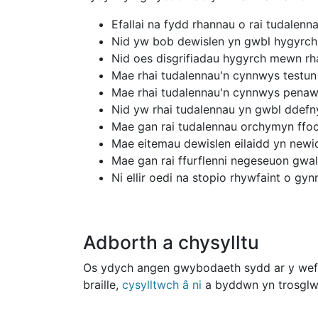
Efallai na fydd rhannau o rai tudalen
Nid yw bob dewislen yn gwbl hygyrch
Nid oes disgrifiadau hygyrch mewn rh
Mae rhai tudalennau'n cynnwys testun
Mae rhai tudalennau'n cynnwys penaw
Nid yw rhai tudalennau yn gwbl ddefn
Mae gan rai tudalennau orchymyn ffo
Mae eitemau dewislen eilaidd yn newid
Mae gan rai ffurflenni negeseuon gwall
Ni ellir oedi na stopio rhywfaint o g
Adborth a chysylltu
Os ydych angen gwybodaeth sydd ar y wefan
braille,
cysylltwch â ni
a byddwn yn trosglwyd