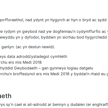
gorfforaethol, nad ydynt yn hygyrch ar hyn o bryd ac sydd
lle rydym yn gwybod nad yw dogfennau'n cydymffurfio ac y
ewyddu yn y dyfodol, byddwn yn sicrhau bod hygyrchedd di
a ganlyn: (ac yn destun newid).
nwys data adrodd/ystadegol cymhleth
rchu ers mis Medi 2018
Rhyddid Gwybodaeth – gan gynnwys logiau datgelu
yrchu’n broffesiynol ers mis Medi 2018 y byddai’n rhaid eu
aeth
s sy’n cael ei ail-adrodd ar bennyn y dudalen (er enghraifft