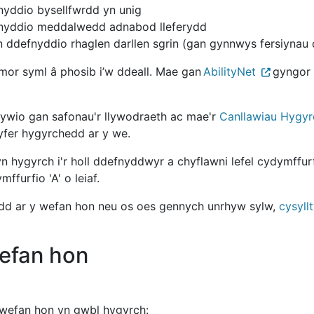
fnyddio bysellfwrdd yn unig
efnyddio meddalwedd adnabod lleferydd
n ddefnyddio rhaglen darllen sgrin (gan gynnwys fersiyna
or syml â phosib i’w ddeall. Mae gan
AbilityNet
gyngor 
lywio gan safonau'r llywodraeth ac mae'r
Canllawiau Hyg
yfer hygyrchedd ar y we.
n hygyrch i'r holl ddefnyddwyr a chyflawni lefel cydymffur
mffurfio 'A' o leiaf.
edd ar y wefan hon neu os oes gennych unrhyw sylw,
cysyll
wefan hon
 wefan hon yn gwbl hygyrch: