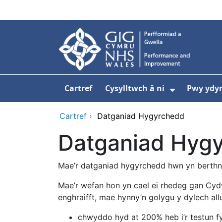
Neidio i'r prif gynnwy
Cartref
Cysylltwch â ni
Pwy ydy
Dangos is
Cartref
›
Datganiad Hygyrchedd
Datganiad Hyg
Mae’r datganiad hygyrchedd hwn yn berthn
Mae’r wefan hon yn cael ei rhedeg gan Cyd
enghraifft, mae hynny’n golygu y dylech all
chwyddo hyd at 200% heb i’r testun fy