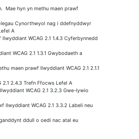
rch. Mae hyn yn methu maen prawf
nolegau Cynorthwyol nag i ddefnyddwyr
efel A
f llwyddiant WCAG 2.1 1.4.3 Cyferbynnedd
diant WCAG 2.1 1.3.1 Gwybodaeth a
methu maen prawf llwyddiant WCAG 2.1 2.1.1
2.1 2.4.3 Trefn Ffocws Lefel A
 llwyddiant WCAG 2.1 3.2.3 Gwe-lywio
wf llwyddiant WCAG 2.1 3.3.2 Labeli neu
ganddynt ddull o oedi nac atal eu