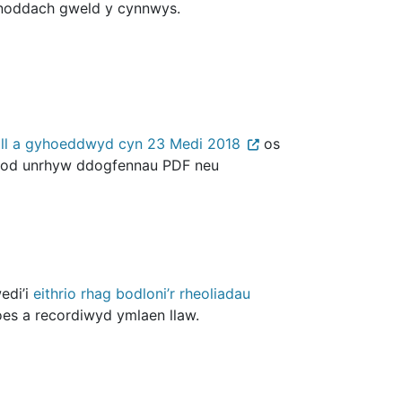
anoddach gweld y cynnwys.
aill a gyhoeddwyd cyn 23 Medi 2018
os
 bod unrhyw ddogfennau PDF neu
edi’i
eithrio rhag bodloni’r rheoliadau
oes a recordiwyd ymlaen llaw.