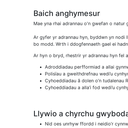
Baich anghymesur
Mae yna rhai adrannau o'n gwefan o natur 
Ar gyfer yr adrannau hyn, byddwn yn nodi 
bo modd. Wrth i ddogfennaeth gael ei hadn
Ar hyn o bryd, rhestrir yr adrannau hyn fel 
Adroddiadau perfformiad a allai gyn
Polisïau a gweithdrefnau wedi’u cynhy
Cyhoeddiadau â dolen o’n tudalenau 
Cyhoeddiadau a alla’i fod wedi’u cynh
Llywio a chyrchu gwybod
Nid oes unrhyw ffordd i neidio’r cynnwy