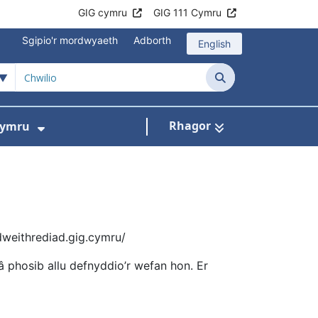
GIG cymru
GIG 111 Cymru
Sgipio'r mordwyaeth
Adborth
English
Chwilio
Rhagor
Cymru
ni
slen ar gyfer Beth rydym ni'n ei wneud
Dangos isddewislen ar gyfer Gwobrau
dweithrediad.gig.cymru/
 phosib allu defnyddio’r wefan hon. Er