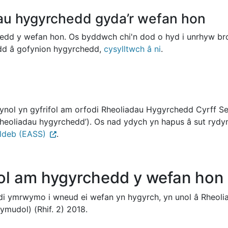
u hygyrchedd gyda’r wefan hon
edd y wefan hon. Os byddwch chi'n dod o hyd i unrhyw br
rdd â gofynion hygyrchedd,
cysylltwch â ni
.
nol yn gyfrifol am orfodi Rheoliadau Hygyrchedd Cyrff 
heoliadau hygyrchedd’). Os nad ydych yn hapus â sut ryd
ldeb (EASS)
.
l am hygyrchedd y wefan hon
 ymrwymo i wneud ei wefan yn hygyrch, yn unol â Rheoli
udol) (Rhif. 2) 2018.