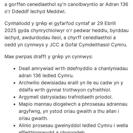
a gorffen cenedlaethol sy'n canolbwyntio ar Adran 136
o'r Ddeddf Iechyd Meddwl.
Cynhaliodd y grŵp ei gyfarfod cyntaf ar 29 Ebrill
2025 gyda chynrychiolwyr o'r pedwar heddlu, byrddau
iechyd, awdurdodau lleol, a chyrff cenedlaethol a
oedd yn cynnwys y JCC a Gofal Cymdeithasol Cymru.
Mae pwrpas drafft y grŵp yn cynnwys:
Deall amrywiad wrth ddefnyddio a chanlyniadau
adran 136 ledled Cymru.
Archwilio dewisiadau eraill yn lle eu cadw yn y
ddalfa wrth gynnal trothwyon cyfreithiol.
Argymell datrysiadau trafnidiaeth priodol.
Mapio mannau diogelwch a phrosesau adrannau
argyfwng, yn ystod oriau gwaith a thu allan i
oriau gwaith.
Alinio prosesau gweinyddol ledled Cymru i wella
effeithlonrwydd a chysondeb.