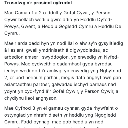
Trosolwg o'r prosiect cyfredol
Mae Camau 1 a 2 o ddull y Gofal Cywir, y Person
Cywir bellach wedi'u gwreiddio yn Heddlu Dyfed-
Powys, Gwent, a Heddlu Gogledd Cymru a Heddlu De
Cymru.
Mae'r ardaloedd hyn yn nodi llai o alw sy'n gysylltiedig
â llesiant, gwell ymdriniaeth â digwyddiadau, ac
arbedion amser i swyddogion, yn enwedig yn Nyfed-
Powys. Mae cydweithio cadarnhaol gyda byrddau
iechyd wedi dod i'r amlwg, yn enwedig yng Nghyfnod
2, er bod heriau'n parhau, megis data anghyflawn gan
asiantaethau partner, galwadau iechyd parhaus nad
ydynt yn cyd-fynd â'r Gofal Cywir, y Person Cywir, a
chydlynu lleol anghyson.
Mae Cyfnod 3 yn ei gamau cynnar, gyda rhywfaint o
ostyngiad yn nhrafnidiaeth yr heddlu yng Ngogledd
Cymru. Fodd bynnag, mae pob heddlu yn nodi