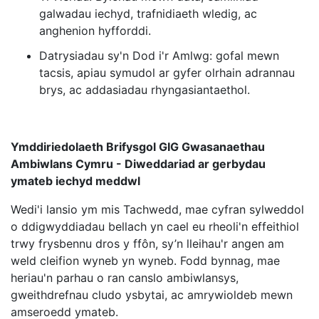
galwadau iechyd, trafnidiaeth wledig, ac
anghenion hyfforddi.
Datrysiadau sy'n Dod i'r Amlwg: gofal mewn
tacsis, apiau symudol ar gyfer olrhain adrannau
brys, ac addasiadau rhyngasiantaethol.
Ymddiriedolaeth Brifysgol GIG Gwasanaethau
Ambiwlans Cymru - Diweddariad ar gerbydau
ymateb iechyd meddwl
Wedi'i lansio ym mis Tachwedd, mae cyfran sylweddol
o ddigwyddiadau bellach yn cael eu rheoli'n effeithiol
trwy frysbennu dros y ffôn, sy’n lleihau'r angen am
weld cleifion wyneb yn wyneb. Fodd bynnag, mae
heriau'n parhau o ran canslo ambiwlansys,
gweithdrefnau cludo ysbytai, ac amrywioldeb mewn
amseroedd ymateb.