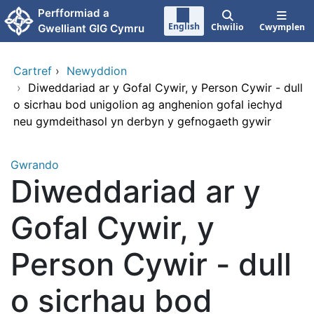
Neidio i'r prif gynnwy
Perfformiad a
English
Chwilio
Cwymplen
Gwelliant GIG Cymru
Cartref
›
Newyddion
›
Diweddariad ar y Gofal Cywir, y Person Cywir - dull
o sicrhau bod unigolion ag anghenion gofal iechyd
neu gymdeithasol yn derbyn y gefnogaeth gywir
Gwrando
Diweddariad ar y
Gofal Cywir, y
Person Cywir - dull
o sicrhau bod