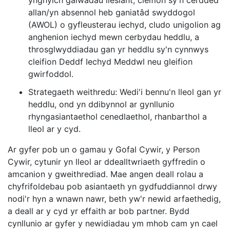
ynghylch galwadau llesiant, cleifion sy'n cerdded
allan/yn absennol heb ganiatâd swyddogol
(AWOL) o gyfleusterau iechyd, cludo unigolion ag
anghenion iechyd mewn cerbydau heddlu, a
throsglwyddiadau gan yr heddlu sy'n cynnwys
cleifion Deddf Iechyd Meddwl neu gleifion
gwirfoddol.
Strategaeth weithredu: Wedi'i bennu'n lleol gan yr
heddlu, ond yn ddibynnol ar gynllunio
rhyngasiantaethol cenedlaethol, rhanbarthol a
lleol ar y cyd.
Ar gyfer pob un o gamau y Gofal Cywir, y Person
Cywir, cytunir yn lleol ar ddealltwriaeth gyffredin o
amcanion y gweithrediad. Mae angen deall rolau a
chyfrifoldebau pob asiantaeth yn gydfuddiannol drwy
nodi'r hyn a wnawn nawr, beth yw'r newid arfaethedig,
a deall ar y cyd yr effaith ar bob partner. Bydd
cynllunio ar gyfer y newidiadau ym mhob cam yn cael