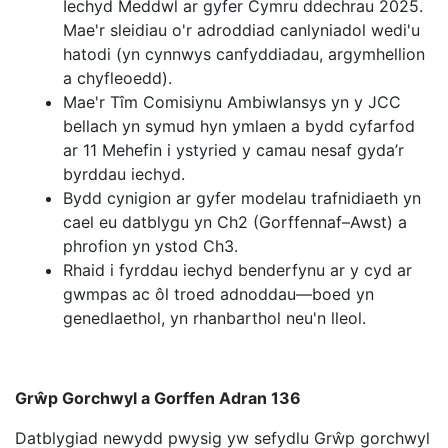
Iechyd Meddwl ar gyfer Cymru ddechrau 2025.
Mae'r sleidiau o'r adroddiad canlyniadol wedi'u
hatodi (yn cynnwys canfyddiadau, argymhellion
a chyfleoedd).
Mae'r Tîm Comisiynu Ambiwlansys yn y JCC
bellach yn symud hyn ymlaen a bydd cyfarfod
ar 11 Mehefin i ystyried y camau nesaf gyda’r
byrddau iechyd.
Bydd cynigion ar gyfer modelau trafnidiaeth yn
cael eu datblygu yn Ch2 (Gorffennaf–Awst) a
phrofion yn ystod Ch3.
Rhaid i fyrddau iechyd benderfynu ar y cyd ar
gwmpas ac ôl troed adnoddau—boed yn
genedlaethol, yn rhanbarthol neu'n lleol.
Grŵp Gorchwyl a Gorffen Adran 136
Datblygiad newydd pwysig yw sefydlu Grŵp gorchwyl