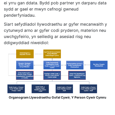
ei yrru gan ddata. Bydd pob partner yn darparu data
sydd ar gael er mwyn cefnogi gwneud
penderfyniadau.
Siart sefydliadol llywodraethu ar gyfer mecanwaith y
cytunwyd arno ar gyfer codi pryderon, materion neu
uwchgyfeirio, yn seiliedig ar asesiad risg neu
ddigwyddiad niweidiol:
Organogram Llywodraethu Gofal Cywir, Y Person Cywir Cymru