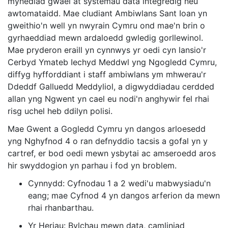
mynediad gwael at systemau data integredig neu
awtomataidd. Mae cludiant Ambiwlans Sant Ioan yn
gweithio'n well yn nwyrain Cymru ond mae'n brin o
gyrhaeddiad mewn ardaloedd gwledig gorllewinol.
Mae pryderon eraill yn cynnwys yr oedi cyn lansio'r
Cerbyd Ymateb Iechyd Meddwl yng Ngogledd Cymru,
diffyg hyfforddiant i staff ambiwlans ym mhwerau'r
Ddeddf Galluedd Meddyliol, a digwyddiadau cerdded
allan yng Ngwent yn cael eu nodi'n anghywir fel rhai
risg uchel heb ddilyn polisi.
Mae Gwent a Gogledd Cymru yn dangos arloesedd
yng Nghyfnod 4 o ran defnyddio tacsis a gofal yn y
cartref, er bod oedi mewn ysbytai ac amseroedd aros
hir swyddogion yn parhau i fod yn broblem.
Cynnydd: Cyfnodau 1 a 2 wedi'u mabwysiadu'n
eang; mae Cyfnod 4 yn dangos arferion da mewn
rhai rhanbarthau.
Yr Heriau: Bylchau mewn data, camliniad