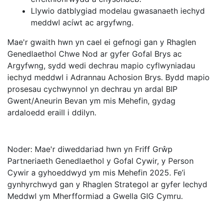
Llywio datblygiad modelau gwasanaeth iechyd
meddwl acíwt ac argyfwng.
Mae'r gwaith hwn yn cael ei gefnogi gan y Rhaglen
Genedlaethol Chwe Nod ar gyfer Gofal Brys ac
Argyfwng, sydd wedi dechrau mapio cyflwyniadau
iechyd meddwl i Adrannau Achosion Brys. Bydd mapio
prosesau cychwynnol yn dechrau yn ardal BIP
Gwent/Aneurin Bevan ym mis Mehefin, gydag
ardaloedd eraill i ddilyn.
Noder: Mae'r diweddariad hwn yn Friff Grŵp
Partneriaeth Genedlaethol y Gofal Cywir, y Person
Cywir a gyhoeddwyd ym mis Mehefin 2025. Fe’i
gynhyrchwyd gan y Rhaglen Strategol ar gyfer Iechyd
Meddwl ym Mherfformiad a Gwella GIG Cymru.