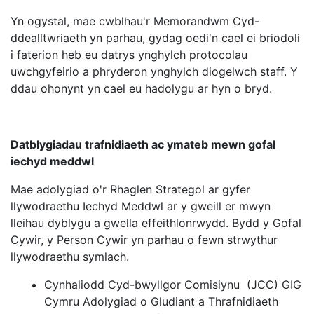
Yn ogystal, mae cwblhau'r Memorandwm Cyd-
ddealltwriaeth yn parhau, gydag oedi'n cael ei briodoli
i faterion heb eu datrys ynghylch protocolau
uwchgyfeirio a phryderon ynghylch diogelwch staff. Y
ddau ohonynt yn cael eu hadolygu ar hyn o bryd.
Datblygiadau trafnidiaeth ac ymateb mewn gofal
iechyd meddwl
Mae adolygiad o'r Rhaglen Strategol ar gyfer
llywodraethu Iechyd Meddwl ar y gweill er mwyn
lleihau dyblygu a gwella effeithlonrwydd. Bydd y Gofal
Cywir, y Person Cywir yn parhau o fewn strwythur
llywodraethu symlach.
Cynhaliodd Cyd-bwyllgor Comisiynu (JCC) GIG
Cymru Adolygiad o Gludiant a Thrafnidiaeth