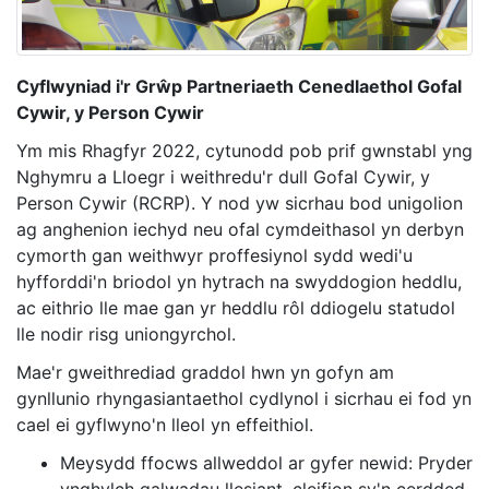
Cyflwyniad i'r Grŵp Partneriaeth Cenedlaethol Gofal
Cywir, y Person Cywir
Ym mis Rhagfyr 2022, cytunodd pob prif gwnstabl yng
Nghymru a Lloegr i weithredu'r dull Gofal Cywir, y
Person Cywir (RCRP). Y nod yw sicrhau bod unigolion
ag anghenion iechyd neu ofal cymdeithasol yn derbyn
cymorth gan weithwyr proffesiynol sydd wedi'u
hyfforddi'n briodol yn hytrach na swyddogion heddlu,
ac eithrio lle mae gan yr heddlu rôl ddiogelu statudol
lle nodir risg uniongyrchol.
Mae'r gweithrediad graddol hwn yn gofyn am
gynllunio rhyngasiantaethol cydlynol i sicrhau ei fod yn
cael ei gyflwyno'n lleol yn effeithiol.
Meysydd ffocws allweddol ar gyfer newid: Pryder