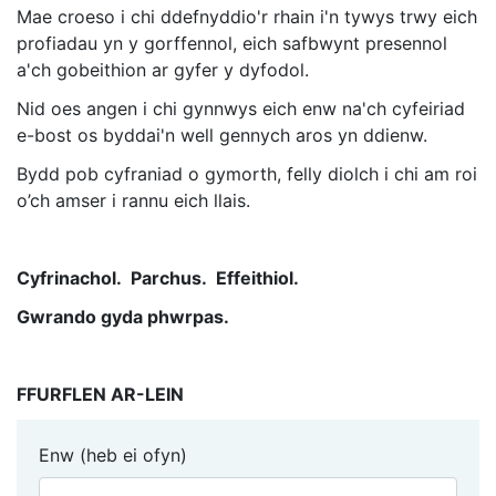
Mae croeso i chi ddefnyddio'r rhain i'n tywys trwy eich
profiadau yn y gorffennol, eich safbwynt presennol
a'ch gobeithion ar gyfer y dyfodol.
Nid oes angen i chi gynnwys eich enw na'ch cyfeiriad
e-bost os byddai'n well gennych aros yn ddienw.
Bydd pob cyfraniad o gymorth, felly diolch i chi am roi
o’ch amser i rannu eich llais.
Cyfrinachol. Parchus. Effeithiol.
Gwrando gyda phwrpas.
FFURFLEN AR-LEIN
Enw (heb ei ofyn)