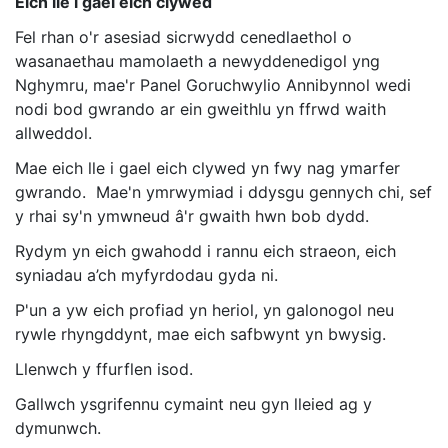
Eich lle i gael eich clywed
Fel rhan o'r asesiad sicrwydd cenedlaethol o
wasanaethau mamolaeth a newyddenedigol yng
Nghymru, mae'r Panel Goruchwylio Annibynnol wedi
nodi bod gwrando ar ein gweithlu yn ffrwd waith
allweddol.
Mae eich lle i gael eich clywed yn fwy nag ymarfer
gwrando. Mae'n ymrwymiad i ddysgu gennych chi, sef
y rhai sy'n ymwneud â'r gwaith hwn bob dydd.
Rydym yn eich gwahodd i rannu eich straeon, eich
syniadau a’ch myfyrdodau gyda ni.
P'un a yw eich profiad yn heriol, yn galonogol neu
rywle rhyngddynt, mae eich safbwynt yn bwysig.
Llenwch y ffurflen isod.
Gallwch ysgrifennu cymaint neu gyn lleied ag y
dymunwch.