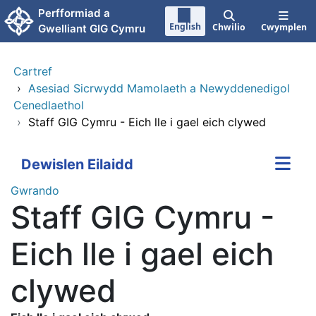
Neidio i'r prif gynnwy
Perfformiad a
English
Chwilio
Cwymplen
Gwelliant GIG Cymru
Cartref
›
Asesiad Sicrwydd Mamolaeth a Newyddenedigol
Cenedlaethol
›
Staff GIG Cymru - Eich lle i gael eich clywed
Dewislen Eilaidd
Gwrando
Staff GIG Cymru -
Eich lle i gael eich
clywed