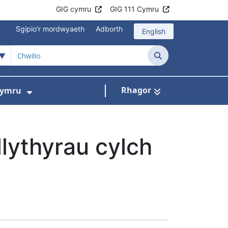
GIG cymru
GIG 111 Cymru
Sgipio'r mordwyaeth
Adborth
English
Chwilio
Rhagor
Cymru
ni
slen ar gyfer Beth rydym ni'n ei wneud
Dangos isddewislen ar gyfer Gwobrau
llythyrau cylch