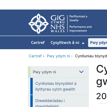
Neidio i'r prif gynnwy
Cartref
Cysylltwch â ni
Pwy ydy
Dangos is
Cartref
›
Pwy ydym ni
›
Cynlluniau blynyd
Cy
Pwy ydym ni
g
Cynlluniau blynyddol a
llythyrau cylch gwaith
20
Diweddariadau i
rhanddeiliaid