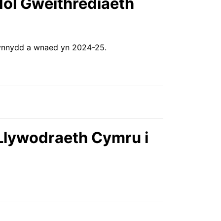
ol Gweithrediaeth
ynnydd a wnaed yn 2024-25.
Llywodraeth Cymru i