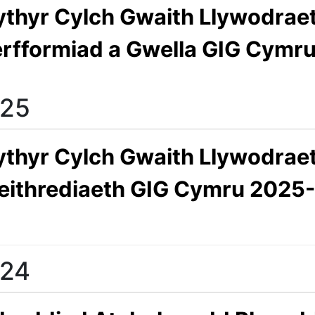
ythyr Cylch Gwaith Llywodrae
rfformiad a Gwella GIG Cymr
25
ythyr Cylch Gwaith Llywodrae
ithrediaeth GIG Cymru 2025
24