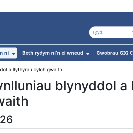
m ni
Beth rydym ni'n ei wneud
Gwobrau GIG 
ddewislen ar gyfer Cysylltwch â ni
Dangos isddewislen ar gyfer Pwy ydym 
Dangos isddewi
dol a llythyrau cylch gwaith
nlluniau blynyddol a 
waith
26