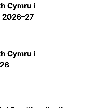
th Cymru i
u 2026–27
th Cymru i
-26