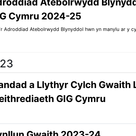
roddiad Atebolrwydd Blynydd
IG Cymru 2024-25
r Adroddiad Atebolrwydd Blynyddol hwn yn manylu ar y c
23
ndad a Llythyr Cylch Gwaith 
ithrediaeth GIG Cymru
nllun Gwaith 2023-24