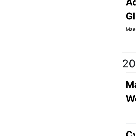
Ad
G
Mae'
20
Ma
We
Cy