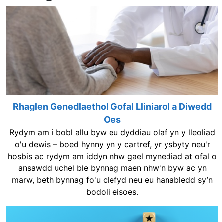
Rhaglen Genedlaethol Gofal Lliniarol a Diwedd
Oes
Rydym am i bobl allu byw eu dyddiau olaf yn y lleoliad
o'u dewis – boed hynny yn y cartref, yr ysbyty neu'r
hosbis ac rydym am iddyn nhw gael mynediad at ofal o
ansawdd uchel ble bynnag maen nhw'n byw ac yn
marw, beth bynnag fo'u clefyd neu eu hanabledd sy’n
bodoli eisoes.