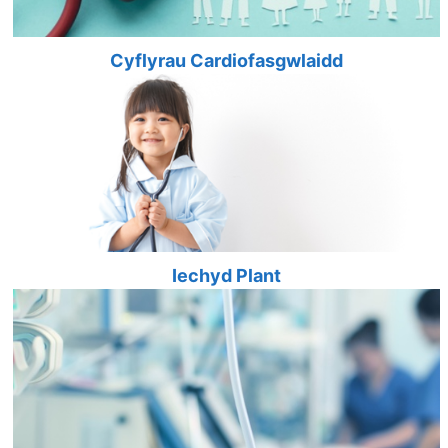
Cyflyrau Cardiofasgwlaidd
Iechyd Plant