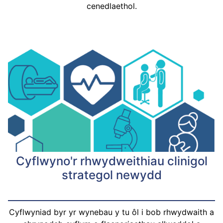
cenedlaethol.
Cyflwyno'r rhwydweithiau clinigol
strategol newydd
Cyflwyniad byr yr wynebau y tu ôl i bob rhwydwaith a