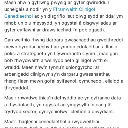
Maen nhw’n gyfrwng pwysig ar gyfer gwireddu'r
uchelgais a nodir yn y
Fframwaith Clinigol
Cenedlaethol
ac yn disgrifio 'sut olwg sydd ar dda' ym
mhob un o'u meysydd, yn ogystal â disgwyliadau ar
gyfer cyflawni ar draws iechyd i'n poblogaeth.
Gan weithio rhwng darparu gwasanaethau gweithredol
mewn byrddau iechyd ac ymddiriedolaethau a llunio
polisi a strategaeth yn Llywodraeth Cymru, mae gan
bob rhwydwaith arweinyddiaeth glinigol wrth ei
wraidd. Maen nhw’n tynnu’n uniongyrchol ar
arbenigedd clinigwyr sy’n darparu gwasanaethau
rheng flaen mewn gofal sylfaenol, cymunedol, eilaidd a
thrydyddol.
Mae'r rhwydweithiau'n defnyddio ac yn cyfrannu data
a thystiolaeth, yn ogystal ag ymgysylltu'n eang â'r
trydydd sector, cynrychiolwyr cleifion a diwydiant.
Mae’r rhaglenni cenedlaethol a rwydweithiau