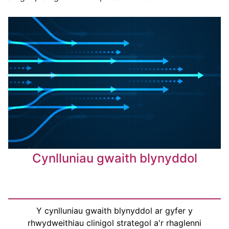
Cynlluniau gwaith blynyddol
Y cynlluniau gwaith blynyddol ar gyfer y
rhwydweithiau clinigol strategol a'r rhaglenni