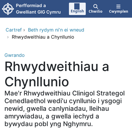
Neidio i'r prif gynnwy
Perfformiad a
English
Chwilio
Cwymplen
Gwelliant GIG Cymru
Cartref
›
Beth rydym ni'n ei wneud
›
Rhwydweithiau a Chynllunio
Gwrando
Rhwydweithiau a
Chynllunio
Mae'r Rhwydweithiau Clinigol Strategol
Cenedlaethol wedi'u cynllunio i ysgogi
newid, gwella canlyniadau, lleihau
amrywiadau, a gwella iechyd a
bywydau pobl yng Nghymru.