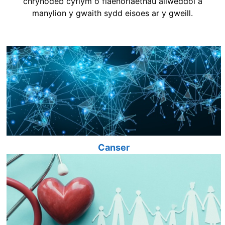
chrynodeb cyflym o flaenoriaethau allweddol a
manylion y gwaith sydd eisoes ar y gweill.
Canser