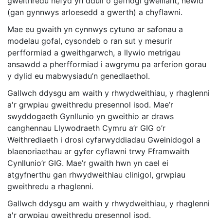
gweithredu hefyd yn ddull o gefnogi gwelliant, newid
(gan gynnwys arloesedd a gwerth) a chyflawni.
Mae eu gwaith yn cynnwys cytuno ar safonau a
modelau gofal, cysondeb o ran sut y mesurir
perfformiad a gweithgarwch, a llywio metrigau
ansawdd a pherfformiad i awgrymu pa arferion gorau
y dylid eu mabwysiadu’n genedlaethol.
Gallwch ddysgu am waith y rhwydweithiau, y rhaglenni
a'r grwpiau gweithredu presennol isod. Mae’r
swyddogaeth Gynllunio yn gweithio ar draws
canghennau Llywodraeth Cymru a’r GIG o’r
Weithrediaeth i drosi cyfarwyddiadau Gweinidogol a
blaenoriaethau ar gyfer cyflawni trwy Fframwaith
Cynllunio’r GIG. Mae’r gwaith hwn yn cael ei
atgyfnerthu gan rhwydweithiau clinigol, grwpiau
gweithredu a rhaglenni.
Gallwch ddysgu am waith y rhwydweithiau, y rhaglenni
a'r grwpiau gweithredu presennol isod.