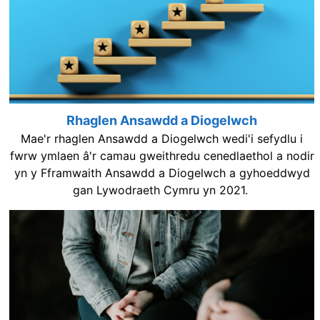
Rhaglen Ansawdd a Diogelwch
Mae'r rhaglen Ansawdd a Diogelwch wedi'i sefydlu i
fwrw ymlaen â'r camau gweithredu cenedlaethol a nodir
yn y Fframwaith Ansawdd a Diogelwch a gyhoeddwyd
gan Lywodraeth Cymru yn 2021.