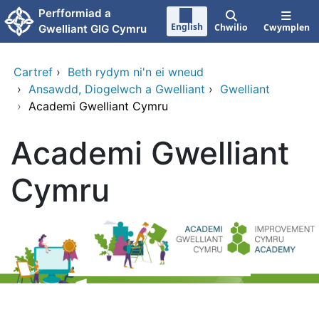
Neidio i'r prif gynnwy
Perfformiad a
English
Chwilio
Cwymplen
Gwelliant GIG Cymru
Cartref
›
Beth rydym ni'n ei wneud
›
Ansawdd, Diogelwch a Gwelliant
›
Gwelliant
›
Academi Gwelliant Cymru
Academi Gwelliant
Cymru