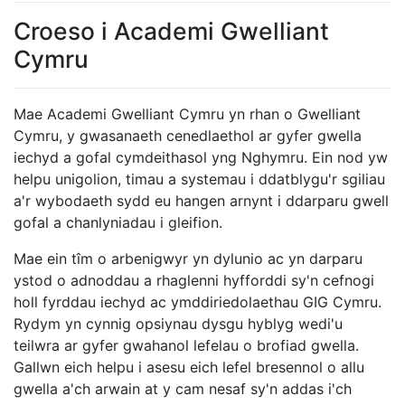
Croeso i Academi Gwelliant
Cymru
Mae Academi Gwelliant Cymru yn rhan o Gwelliant
Cymru, y gwasanaeth cenedlaethol ar gyfer gwella
iechyd a gofal cymdeithasol yng Nghymru. Ein nod yw
helpu unigolion, timau a systemau i ddatblygu'r sgiliau
a'r wybodaeth sydd eu hangen arnynt i ddarparu gwell
gofal a chanlyniadau i gleifion.
Mae ein tîm o arbenigwyr yn dylunio ac yn darparu
ystod o adnoddau a rhaglenni hyfforddi sy'n cefnogi
holl fyrddau iechyd ac ymddiriedolaethau GIG Cymru.
Rydym yn cynnig opsiynau dysgu hyblyg wedi'u
teilwra ar gyfer gwahanol lefelau o brofiad gwella.
Gallwn eich helpu i asesu eich lefel bresennol o allu
gwella a'ch arwain at y cam nesaf sy'n addas i'ch