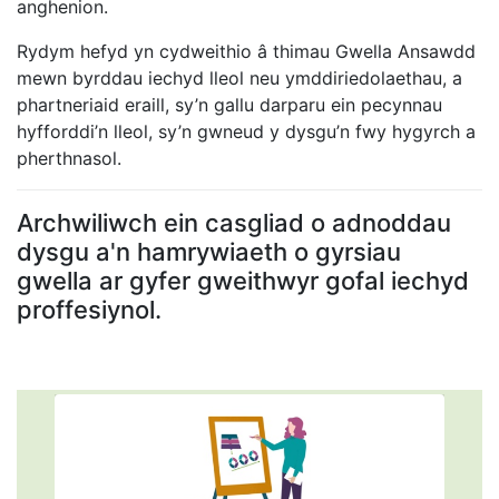
anghenion.
Rydym hefyd yn cydweithio â thimau Gwella Ansawdd
mewn byrddau iechyd lleol neu ymddiriedolaethau, a
phartneriaid eraill, sy’n gallu darparu ein pecynnau
hyfforddi’n lleol, sy’n gwneud y dysgu’n fwy hygyrch a
pherthnasol.
Archwiliwch ein casgliad o adnoddau
dysgu a'n hamrywiaeth o gyrsiau
gwella ar gyfer gweithwyr gofal iechyd
proffesiynol.