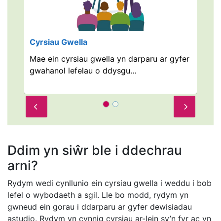
Cyrsiau Gwella
Mae ein cyrsiau gwella yn darparu ar gyfer
gwahanol lefelau o ddysgu…
Prev
Next
Ddim yn siŵr ble i ddechrau
arni?
Rydym wedi cynllunio ein cyrsiau gwella i weddu i bob
lefel o wybodaeth a sgil. Lle bo modd, rydym yn
gwneud ein gorau i ddarparu ar gyfer dewisiadau
astudio. Rydym yn cynnig cyrsiau ar-lein sy’n fyr ac yn