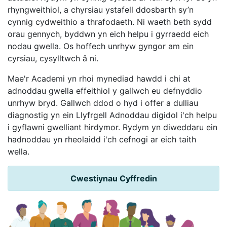
rhyngweithiol, a chyrsiau ystafell ddosbarth sy’n
cynnig cydweithio a thrafodaeth. Ni waeth beth sydd
orau gennych, byddwn yn eich helpu i gyrraedd eich
nodau gwella. Os hoffech unrhyw gyngor am ein
cyrsiau, cysylltwch â ni.
Mae'r Academi yn rhoi mynediad hawdd i chi at
adnoddau gwella effeithiol y gallwch eu defnyddio
unrhyw bryd. Gallwch ddod o hyd i offer a dulliau
diagnostig yn ein Llyfrgell Adnoddau digidol i'ch helpu
i gyflawni gwelliant hirdymor. Rydym yn diweddaru ein
hadnoddau yn rheolaidd i'ch cefnogi ar eich taith
wella.
Cwestiynau Cyffredin