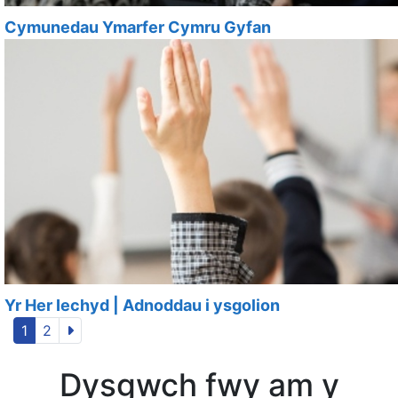
Cymunedau Ymarfer Cymru Gyfan
Yr Her Iechyd | Adnoddau i ysgolion
1
2
Dysgwch fwy am y