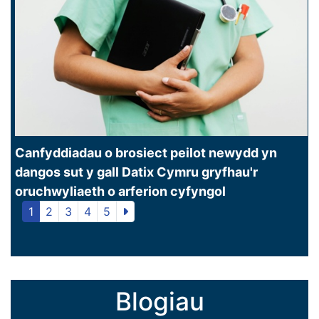
Canfyddiadau o brosiect peilot newydd yn
dangos sut y gall Datix Cymru gryfhau'r
oruchwyliaeth o arferion cyfyngol
1
2
3
4
5
Blogiau