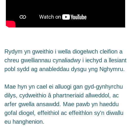
Rydym yn gweithio i wella diogelwch cleifion a
chreu gwelliannau cynaliadwy i iechyd a llesiant
pobl sydd ag anableddau dysgu yng Nghymru.
Mae hyn yn cael ei alluogi gan gyd-gynhyrchu
dilys, cydweithio â phartneriaid allweddol, ac
arfer gwella ansawdd. Mae pawb yn haeddu
gofal diogel, effeithiol ac effeithlon sy'n diwallu
eu hanghenion.