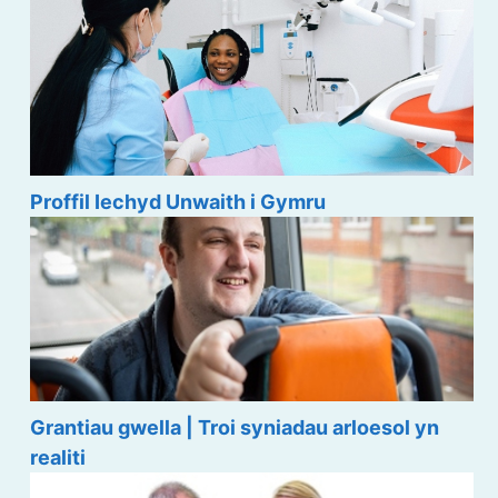
Proffil Iechyd Unwaith i Gymru
Grantiau gwella | Troi syniadau arloesol yn
realiti