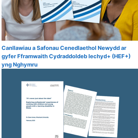
Canllawiau a Safonau Cenedlaethol Newydd ar
gyfer Fframwaith Cydraddoldeb Iechyd+ (HEF+)
yng Nghymru