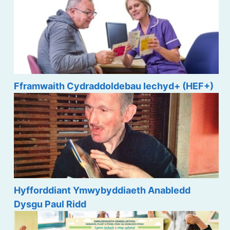
Fframwaith Cydraddoldebau Iechyd+ (HEF+)
Hyfforddiant Ymwybyddiaeth Anabledd
Dysgu Paul Ridd