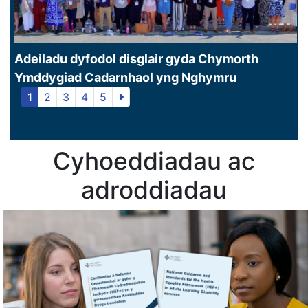
Adeiladu dyfodol disglair gyda Chymorth
Ymddygiad Cadarnhaol yng Nghymru
1
2
3
4
5
Cyhoeddiadau ac
adroddiadau