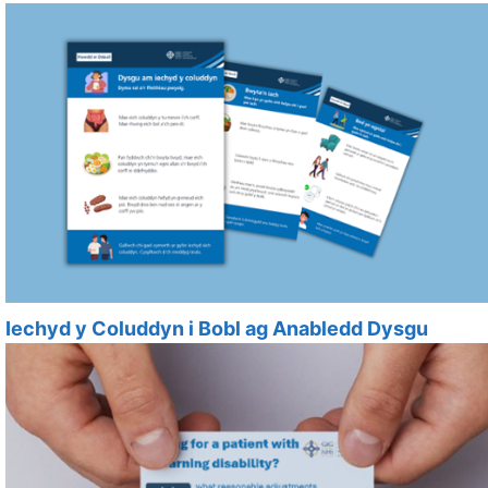
Iechyd y Coluddyn i Bobl ag Anabledd Dysgu