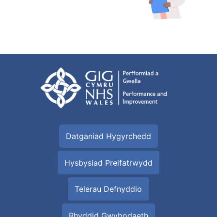
Datganiad Hygyrchedd
Hysbysiad Preifatrwydd
Telerau Defnyddio
Rhyddid Gwybodaeth