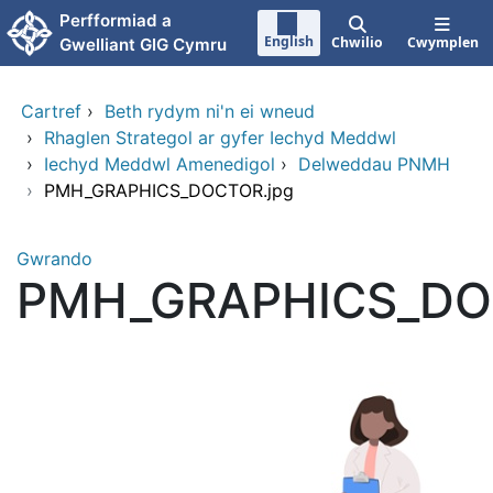
Neidio i'r prif gynnwy
Perfformiad a
English
Chwilio
Cwymplen
Gwelliant GIG Cymru
Cartref
›
Beth rydym ni'n ei wneud
›
Rhaglen Strategol ar gyfer Iechyd Meddwl
›
Iechyd Meddwl Amenedigol
›
Delweddau PNMH
›
PMH_GRAPHICS_DOCTOR.jpg
Gwrando
PMH_GRAPHICS_DO