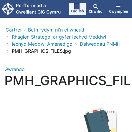
Neidio i'r prif gynnwy
Perfformiad a
English
Chwilio
Cwymplen
Gwelliant GIG Cymru
Cartref
›
Beth rydym ni'n ei wneud
›
Rhaglen Strategol ar gyfer Iechyd Meddwl
›
Iechyd Meddwl Amenedigol
›
Delweddau PNMH
›
PMH_GRAPHICS_FILES.jpg
Gwrando
PMH_GRAPHICS_FIL