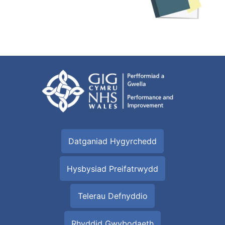
Datganiad Hygyrchedd
Hysbysiad Preifatrwydd
Telerau Defnyddio
Rhyddid Gwybodaeth