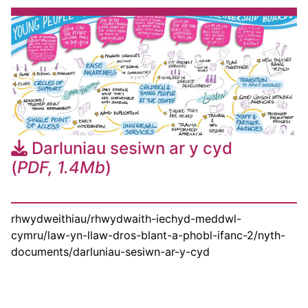
Darluniau sesiwn ar y cyd
(
PDF, 1.4Mb
)
rhwydweithiau/rhwydwaith-iechyd-meddwl-
cymru/law-yn-llaw-dros-blant-a-phobl-ifanc-2/nyth-
documents/darluniau-sesiwn-ar-y-cyd