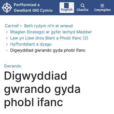
Neidio i'r prif gynnwy
Perfformiad a
English
Chwilio
Cwymplen
Gwelliant GIG Cymru
Cartref
›
Beth rydym ni'n ei wneud
›
Rhaglen Strategol ar gyfer Iechyd Meddwl
›
Law yn Llaw dros Blant a Phobl Ifanc (2)
›
Hyfforddiant a dysgu
›
Digwyddiad gwrando gyda phobl ifanc
Gwrando
Digwyddiad
gwrando gyda
phobl ifanc