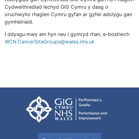
Cydweithrediad Iechyd GIG Cymru y dasg o
oruchwylio rhaglen Cymru gyfan ar gyfer adolygu gan
gymheiriaid.
I ddysgu mwy am hyn neu i gymryd rhan, e-bostiwch
WCN.CancerSiteGroups@wales.nhs.uk