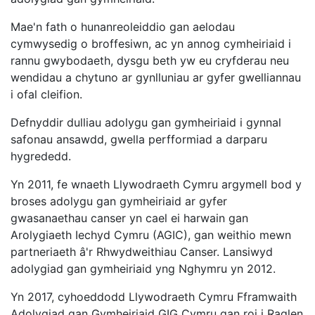
Mae'n fath o hunanreoleiddio gan aelodau
cymwysedig o broffesiwn, ac yn annog cymheiriaid i
rannu gwybodaeth, dysgu beth yw eu cryfderau neu
wendidau a chytuno ar gynlluniau ar gyfer gwelliannau
i ofal cleifion.
Defnyddir dulliau adolygu gan gymheiriaid i gynnal
safonau ansawdd, gwella perfformiad a darparu
hygrededd.
Yn 2011, fe wnaeth Llywodraeth Cymru argymell bod y
broses adolygu gan gymheiriaid ar gyfer
gwasanaethau canser yn cael ei harwain gan
Arolygiaeth Iechyd Cymru (AGIC), gan weithio mewn
partneriaeth â'r Rhwydweithiau Canser. Lansiwyd
adolygiad gan gymheiriaid yng Nghymru yn 2012.
Yn 2017, cyhoeddodd Llywodraeth Cymru Fframwaith
Adolygiad gan Gymheiriaid GIG Cymru gan roi i Raglen