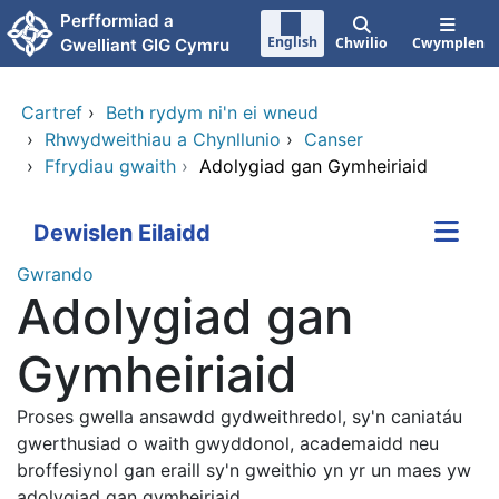
Neidio i'r prif gynnwy
Perfformiad a
English
Chwilio
Cwymplen
Gwelliant GIG Cymru
Cartref
›
Beth rydym ni'n ei wneud
›
Rhwydweithiau a Chynllunio
›
Canser
›
Ffrydiau gwaith
›
Adolygiad gan Gymheiriaid
Dewislen Eilaidd
Gwrando
Adolygiad gan
Gymheiriaid
Proses gwella ansawdd gydweithredol, sy'n caniatáu
gwerthusiad o waith gwyddonol, academaidd neu
broffesiynol gan eraill sy'n gweithio yn yr un maes yw
adolygiad gan gymheiriaid.