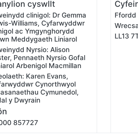
nylion cyswllt
Cyfei
weinydd clinigol: Dr Gemma
Ffordd
wis-Williams, Cyfarwyddwr
Wrecs
inigol ac Ymgynghorydd
LL13 7
wn Meddygaeth Liniarol
einydd Nyrsio: Alison
ter, Pennaeth Nyrsio Gofal
niarol Arbenigol Macmillan
eolaeth: Karen Evans,
farwyddwr Cynorthwyol
asanaethau Cymunedol,
al y Dwyrain
fôn
000 857727