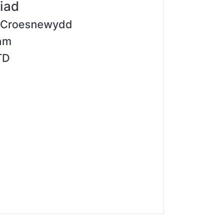
riad
 Croesnewydd
am
TD