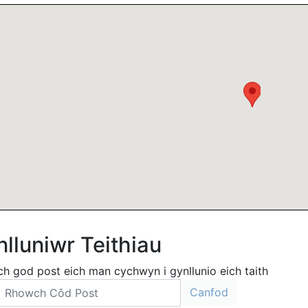
lluniwr Teithiau
h god post eich man cychwyn i gynllunio eich taith