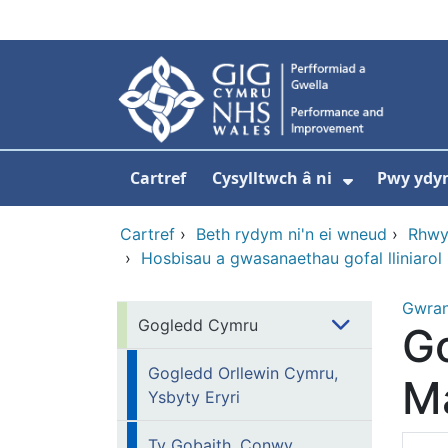
Neidio i'r prif gynnwy
Cartref
Cysylltwch â ni
Pwy ydy
Dangos is
Cartref
›
Beth rydym ni'n ei wneud
›
Rhwy
›
Hosbisau a gwasanaethau gofal lliniarol
Gwra
Gogledd Cymru
G
Gogledd Orllewin Cymru,
M
Ysbyty Eryri
Ty Gobaith, Conwy