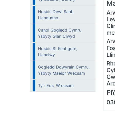
Ma
Hosbis Dewi Sant,
Ar
Llandudno
Le
Cl
Canol Gogledd Cymru,
me
Ysbyty Glan Clwyd
Arw
Fos
Hosbis St Kentigern,
Lli
Llanelwy
Rh
Gogledd Ddwyrain Cymru,
Cy
Ysbyty Maelor Wrecsam
Gw
Ard
Ty'r Eos, Wrecsam
F
03