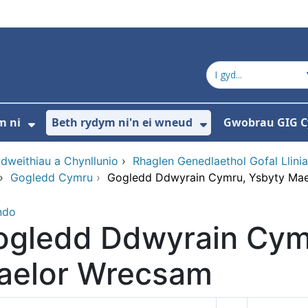
m ni
Beth rydym ni'n ei wneud
Gwobrau GIG 
ddewislen ar gyfer Cysylltwch â ni
Dangos isddewislen ar gyfer Pwy ydym 
Dangos isddewi
dweithiau a Chynllunio
›
Rhaglen Genedlaethol Gofal Llini
›
Gogledd Cymru
›
Gogledd Ddwyrain Cymru, Ysbyty Ma
ndo
ogledd Ddwyrain Cym
aelor Wrecsam