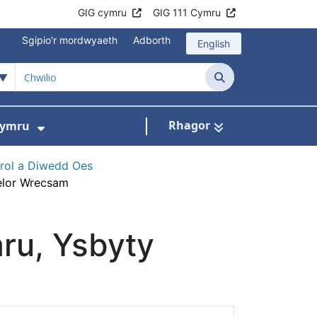
GIG cymru
GIG 111 Cymru
Sgipio'r mordwyaeth
Adborth
English
Chwilio
Rhagor
Cymru
ni
slen ar gyfer Beth rydym ni'n ei wneud
Dangos isddewislen ar gyfer Gwobrau
arol a Diwedd Oes
elor Wrecsam
ru, Ysbyty