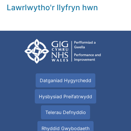
Lawrlwytho'r llyfryn hwn
Datganiad Hygyrchedd
Hysbysiad Preifatrwydd
Telerau Defnyddio
Rhyddid Gwybodaeth