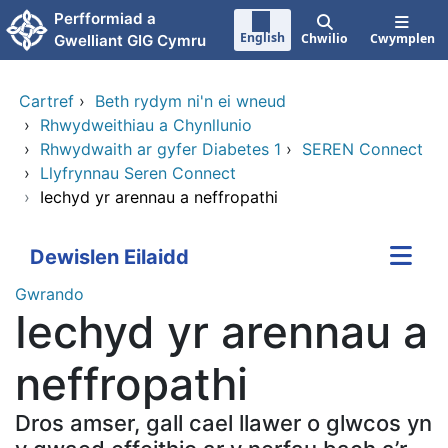
Neidio i'r prif gynnwy
Perfformiad a
English
Chwilio
Cwymplen
Gwelliant GIG Cymru
Cartref
›
Beth rydym ni'n ei wneud
›
Rhwydweithiau a Chynllunio
›
Rhwydwaith ar gyfer Diabetes 1
›
SEREN Connect
›
Llyfrynnau Seren Connect
›
Iechyd yr arennau a neffropathi
Dewislen Eilaidd
Gwrando
Iechyd yr arennau a
neffropathi
Dros amser, gall cael llawer o glwcos yn