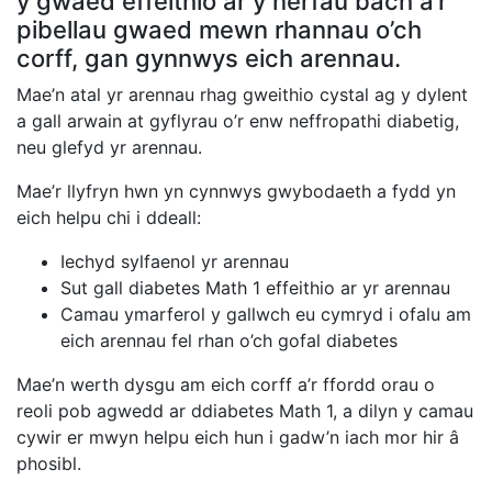
y gwaed effeithio ar y nerfau bach a’r
pibellau gwaed mewn rhannau o’ch
corff, gan gynnwys eich arennau.
Mae’n atal yr arennau rhag gweithio cystal ag y dylent
a gall arwain at gyflyrau o’r enw neffropathi diabetig,
neu glefyd yr arennau.
Mae’r llyfryn hwn yn cynnwys gwybodaeth a fydd yn
eich helpu chi i ddeall:
Iechyd sylfaenol yr arennau
Sut gall diabetes Math 1 effeithio ar yr arennau
Camau ymarferol y gallwch eu cymryd i ofalu am
eich arennau fel rhan o’ch gofal diabetes
Mae’n werth dysgu am eich corff a’r ffordd orau o
reoli pob agwedd ar ddiabetes Math 1, a dilyn y camau
cywir er mwyn helpu eich hun i gadw’n iach mor hir â
phosibl.