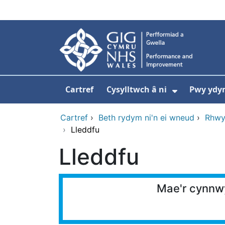
Neidio i'r prif gynnwy
Cartref
Cysylltwch â ni
Pwy ydy
Dangos is
Cartref
›
Beth rydym ni'n ei wneud
›
Rhwy
›
Lleddfu
Lleddfu
Mae'r cynnwy