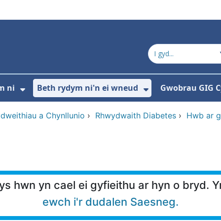
m ni
Beth rydym ni'n ei wneud
Gwobrau GIG 
ddewislen ar gyfer Cysylltwch â ni
Dangos isddewislen ar gyfer Pwy ydym 
Dangos isddewi
dweithiau a Chynllunio
›
Rhwydwaith Diabetes
›
Hwb ar g
s hwn yn cael ei gyfieithu ar hyn o bryd. Y
ewch i'r dudalen Saesneg.