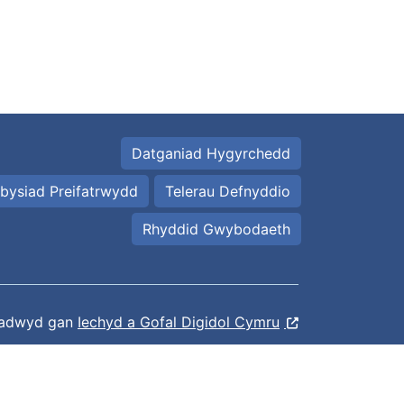
Datganiad Hygyrchedd
bysiad Preifatrwydd
Telerau Defnyddio
Rhyddid Gwybodaeth
ladwyd gan
Iechyd a Gofal Digidol Cymru