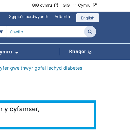
GIG cymru
GIG 111 Cymru
Sgipio'r mordwyaeth
Adborth
English
Chwilio
Rhagor
Cymru
ni
slen ar gyfer Beth rydym ni'n ei wneud
Dangos isddewislen ar gyfer Gwobrau
yfer gweithwyr gofal iechyd diabetes
n y cyfamser,