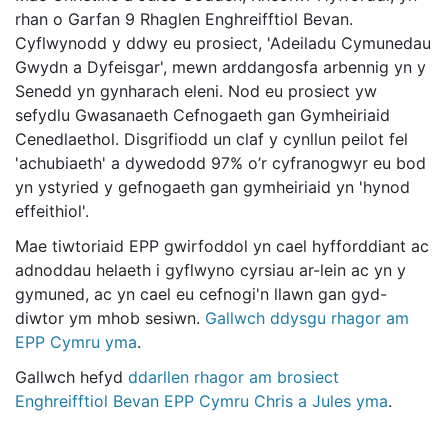
rhan o Garfan 9 Rhaglen Enghreifftiol Bevan.
Cyflwynodd y ddwy eu prosiect, 'Adeiladu Cymunedau
Gwydn a Dyfeisgar', mewn arddangosfa arbennig yn y
Senedd yn gynharach eleni. Nod eu prosiect yw
sefydlu Gwasanaeth Cefnogaeth gan Gymheiriaid
Cenedlaethol. Disgrifiodd un claf y cynllun peilot fel
'achubiaeth' a dywedodd 97% o’r cyfranogwyr eu bod
yn ystyried y gefnogaeth gan gymheiriaid yn 'hynod
effeithiol'.
Mae tiwtoriaid EPP gwirfoddol yn cael hyfforddiant ac
adnoddau helaeth i gyflwyno cyrsiau ar-lein ac yn y
gymuned, ac yn cael eu cefnogi'n llawn gan gyd-
diwtor ym mhob sesiwn.
Gallwch ddysgu rhagor am
EPP Cymru yma
.
Gallwch hefyd
ddarllen rhagor am brosiect
Enghreifftiol Bevan EPP Cymru Chris a Jules yma
.