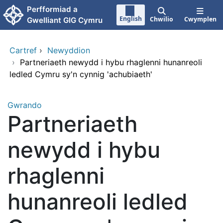
Neidio i'r prif gynnwy
Perfformiad a
English
Chwilio
Cwymplen
Gwelliant GIG Cymru
Cartref
›
Newyddion
›
Partneriaeth newydd i hybu rhaglenni hunanreoli
ledled Cymru sy'n cynnig 'achubiaeth'
Gwrando
Partneriaeth
newydd i hybu
rhaglenni
hunanreoli ledled