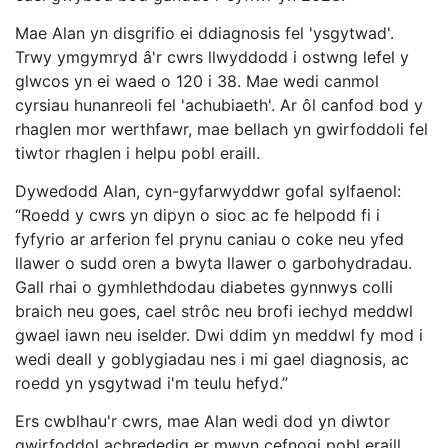
Mae Alan yn disgrifio ei ddiagnosis fel 'ysgytwad'.
Trwy ymgymryd â'r cwrs llwyddodd i ostwng lefel y
glwcos yn ei waed o 120 i 38. Mae wedi canmol
cyrsiau hunanreoli fel 'achubiaeth'. Ar ôl canfod bod y
rhaglen mor werthfawr, mae bellach yn gwirfoddoli fel
tiwtor rhaglen i helpu pobl eraill.
Dywedodd Alan, cyn-gyfarwyddwr gofal sylfaenol:
“Roedd y cwrs yn dipyn o sioc ac fe helpodd fi i
fyfyrio ar arferion fel prynu caniau o coke neu yfed
llawer o sudd oren a bwyta llawer o garbohydradau.
Gall rhai o gymhlethdodau diabetes gynnwys colli
braich neu goes, cael strôc neu brofi iechyd meddwl
gwael iawn neu iselder. Dwi ddim yn meddwl fy mod i
wedi deall y goblygiadau nes i mi gael diagnosis, ac
roedd yn ysgytwad i'm teulu hefyd.”
Ers cwblhau'r cwrs, mae Alan wedi dod yn diwtor
gwirfoddol achrededig er mwyn cefnogi pobl eraill.