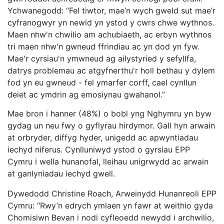
Ychwanegodd: “Fel tiwtor, mae’n wych gweld sut mae’r
cyfranogwyr yn newid yn ystod y cwrs chwe wythnos.
Maen nhw'n chwilio am achubiaeth, ac erbyn wythnos
tri maen nhw'n gwneud ffrindiau ac yn dod yn fyw.
Mae'r cyrsiau'n ymwneud ag ailystyried y sefyllfa,
datrys problemau ac atgyfnerthu'r holl bethau y dylem
fod yn eu gwneud - fel ymarfer corff, cael cynllun
deiet ac ymdrin ag emosiynau gwahanol.”
Mae bron i hanner (48%) o bobl yng Nghymru yn byw
gydag un neu fwy o gyflyrau hirdymor. Gall hyn arwain
at orbryder, diffyg hyder, unigedd ac apwyntiadau
iechyd niferus. Cynlluniwyd ystod o gyrsiau EPP
Cymru i wella hunanofal, lleihau unigrwydd ac arwain
at ganlyniadau iechyd gwell.
Dywedodd Christine Roach, Arweinydd Hunanreoli EPP
Cymru: “Rwy’n edrych ymlaen yn fawr at weithio gyda
Chomisiwn Bevan i nodi cyfleoedd newydd i archwilio,