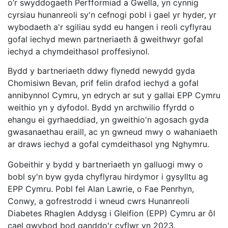
o’r swyddogaeth Perfformiad a Gwella, yn cynnig
cyrsiau hunanreoli sy'n cefnogi pobl i gael yr hyder, yr
wybodaeth a'r sgiliau sydd eu hangen i reoli cyflyrau
gofal iechyd mewn partneriaeth â gweithwyr gofal
iechyd a chymdeithasol proffesiynol.
Bydd y bartneriaeth ddwy flynedd newydd gyda
Chomisiwn Bevan, prif felin drafod iechyd a gofal
annibynnol Cymru, yn edrych ar sut y gallai EPP Cymru
weithio yn y dyfodol. Bydd yn archwilio ffyrdd o
ehangu ei gyrhaeddiad, yn gweithio'n agosach gyda
gwasanaethau eraill, ac yn gwneud mwy o wahaniaeth
ar draws iechyd a gofal cymdeithasol yng Nghymru.
Gobeithir y bydd y bartneriaeth yn galluogi mwy o
bobl sy'n byw gyda chyflyrau hirdymor i gysylltu ag
EPP Cymru. Pobl fel Alan Lawrie, o Fae Penrhyn,
Conwy, a gofrestrodd i wneud cwrs Hunanreoli
Diabetes Rhaglen Addysg i Gleifion (EPP) Cymru ar ôl
cael gwybod bod ganddo'r cyflwr yn 2023.