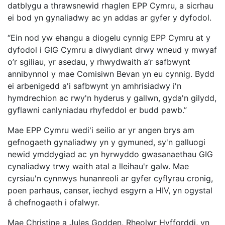
datblygu a thrawsnewid rhaglen EPP Cymru, a sicrhau
ei bod yn gynaliadwy ac yn addas ar gyfer y dyfodol.
“Ein nod yw ehangu a diogelu cynnig EPP Cymru at y
dyfodol i GIG Cymru a diwydiant drwy wneud y mwyaf
o’r sgiliau, yr asedau, y rhwydwaith a’r safbwynt
annibynnol y mae Comisiwn Bevan yn eu cynnig. Bydd
ei arbenigedd a'i safbwynt yn amhrisiadwy i'n
hymdrechion ac rwy'n hyderus y gallwn, gyda'n gilydd,
gyflawni canlyniadau rhyfeddol er budd pawb.”
Mae EPP Cymru wedi'i seilio ar yr angen brys am
gefnogaeth gynaliadwy yn y gymuned, sy'n galluogi
newid ymddygiad ac yn hyrwyddo gwasanaethau GIG
cynaliadwy trwy waith atal a lleihau'r galw. Mae
cyrsiau'n cynnwys hunanreoli ar gyfer cyflyrau cronig,
poen parhaus, canser, iechyd esgyrn a HIV, yn ogystal
â chefnogaeth i ofalwyr.
Mae Christine a Jules Godden, Rheolwr Hyfforddi, yn