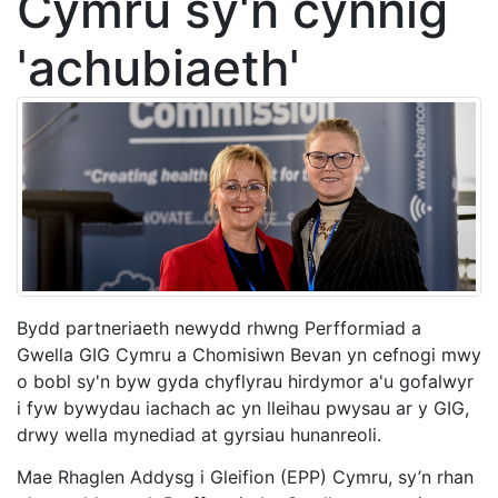
Cymru sy'n cynnig
'achubiaeth'
Bydd partneriaeth newydd rhwng Perfformiad a
Gwella GIG Cymru a Chomisiwn Bevan yn cefnogi mwy
o bobl sy'n byw gyda chyflyrau hirdymor a'u gofalwyr
i fyw bywydau iachach ac yn lleihau pwysau ar y GIG,
drwy wella mynediad at gyrsiau hunanreoli.
Mae Rhaglen Addysg i Gleifion (EPP) Cymru, sy’n rhan