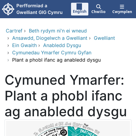
Neidio i'r prif gynnwy
Perfformiad a
English
Chwilio
Cwymplen
Gwelliant GIG Cymru
Cartref
›
Beth rydym ni'n ei wneud
›
Ansawdd, Diogelwch a Gwelliant
›
Gwelliant
›
Ein Gwaith
›
Anabledd Dysgu
›
Cymunedau Ymarfer Cymru Gyfan
›
Plant a phobl ifanc ag anabledd dysgu
Cymuned Ymarfer:
Plant a phobl ifanc
ag anabledd dysgu