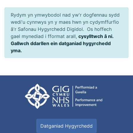
Rydym yn ymwybodol nad yw'r dogfennau sydd
wedi'u cynnwys yn y maes hwn yn cydymffurfio
â'r Safonau Hygyrchedd Digidol. Os hoffech
gael mynediad i fformat arall,
cysylltwch â ni.
Gallwch ddarllen ein datganiad hygyrchedd
yma.
Datganiad Hygyrchedd